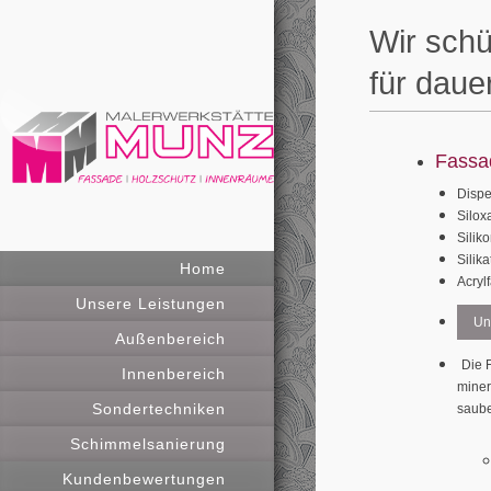
Wir schü
für daue
Fassa
Dispe
Silox
Silik
Silik
Home
Acryl
Unsere Leistungen
Un
Außenbereich
Die 
Innenbereich
miner
Sondertechniken
saube
Schimmelsanierung
Kundenbewertungen