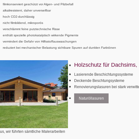
filmkonserviert geschützt vor Algen- und Pilzbefall
alkaliresistent, daher unverseifbar
hoch CO2-durchlässig
nicht filmbildend, mikroporös
verschlämmt feine putztechnische Risse
enthält spezielle photokatalytisch wirkende Pigmente
vermindert die Gefahr von Hilfsstoffauswaschungen
reduziert bei mechanischer Belastung sichtbare Spuren auf dunklen Farbtönen
Holzschutz für Dachsims, 
Lasierende Beschichtungssysteme
Deckende Beschtungsysteme
Renovierungslasuren bei stark verwitt
Naturöllasuren
s, wir führten sämtliche Malerarbeiten