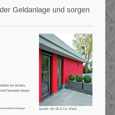
oder Geldanlage und sorgen
ilden ein dichtes,
somit Fassaden länger
serdampfdurch­lässige
Quelle: Sto SE & Co. KGaA