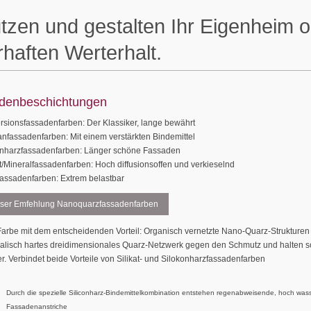
tzen und gestalten Ihr Eigenheim 
rhaften Werterhalt.
denbeschichtungen
rsionsfassadenfarben: Der Klassiker, lange bewährt
anfassadenfarben: Mit einem verstärkten Bindemittel
onharzfassadenfarben: Länger schöne Fassaden
at/Mineralfassadenfarben: Hoch diffusionsoffen und verkieselnd
fassadenfarben: Extrem belastbar
ser Emfehlung Nanoquarzfassadenfarben
Farbe mit dem entscheidenden Vorteil: Organisch vernetzte Nano-Quarz-Strukturen b
alisch hartes drei­dimensionales Quarz-Netzwerk gegen den Schmutz und halten 
r. Verbindet beide Vorteile von Silikat- und Silokonharzfassadenfarben
Durch die spezielle Siliconharz-Binde­mittelkombination entstehen regen­abweisende, hoch was
Fassadenanstriche